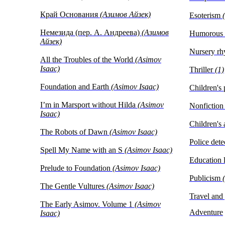
Край Основания
(Азимов Айзек)
Esoterism
Немезида (пер. А. Андреева)
(Азимов
Humorous
Айзек)
Nursery r
All the Troubles of the World
(Asimov
Isaac)
Thriller
(1)
Foundation and Earth
(Asimov Isaac)
Children's
I’m in Marsport without Hilda
(Asimov
Nonfictio
Isaac)
Children's
The Robots of Dawn
(Asimov Isaac)
Police dete
Spell My Name with an S
(Asimov Isaac)
Education l
Prelude to Foundation
(Asimov Isaac)
Publicism
The Gentle Vultures
(Asimov Isaac)
Travel and
The Early Asimov. Volume 1
(Asimov
Adventure
Isaac)