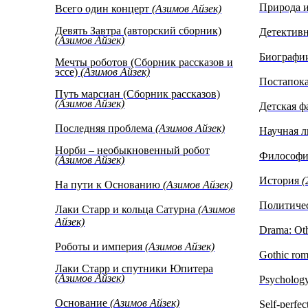
on the shifting sands, stunned by
Природа 
Всего один концерт
(Азимов Айзек)
тут, на берегу, тысячи и десятк
he bank like tens of thousands of
народная война больше, чем его
this people's war was beyond his
Девять Завтра (авторский сборник)
Детективн
Может быть, в этом ощущении 
wer… This was perhaps the
(Азимов Айзек)
чего суждено было подняться 
e was ever to reach.
Биографи
понимании войны.
Мечты роботов (Сборник рассказов и
эссе)
(Азимов Айзек)
Постапок
Путь марсиан (Сборник рассказов)
(Азимов Айзек)
Детская ф
Последняя проблема
(Азимов Айзек)
Научная л
Норби – необыкновенный робот
Философ
(Азимов Айзек)
История
(
На пути к Основанию
(Азимов Айзек)
Политиче
Лаки Старр и кольца Сатурна
(Азимов
Айзек)
Drama: Ot
Роботы и империя
(Азимов Айзек)
Gothic ro
Лаки Старр и спутники Юпитера
(Азимов Айзек)
Psycholog
Основание
(Азимов Айзек)
Self-perfe