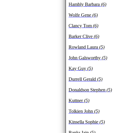
Hambly Barbara
(6)
Wolfe Gene
(6)
Clancy Tom
(6)
Barker Clive
(6)
Rowland Laura
(5)
John Galsworthy
(5)
Kay Guy
(5)
Durrell Gerald
(5)
Donaldson Stephen
(5)
Kuttner
(5)
Tolkien John
(5)
Kinsella Sophie
(5)
Banks Iain
(5)