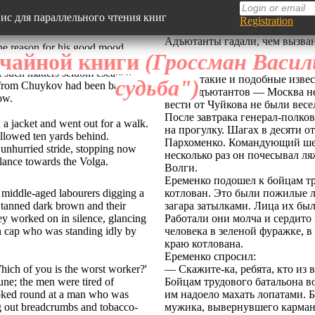
вис для параллельного чтения книг
Registration
Адъютанты гадали, чем вызва
т адаптирован под мобильные устройства
the reason for his good mood.
командующего. Добрые вести 
учайной книги
(Гроссман Васил
phone conversation with
разговор по телефону ВЧ? Пис
чайте английский язык, читая любимые книги
 such matters seldom escaped
Но все такие и подобные изве
судьба")
ws from Chuykov had been bad and
мимо адъютантов — Москва не
0 книг в нашей базе на данный момент
ow.
вести от Чуйкова не были вес
сты произведений представлены с
После завтрака генерал-полко
азовательной целью (изучение иностранных
 a jacket and went out for a walk.
на прогулку. Шагах в десяти о
ков)
llowed ten yards behind.
Пархоменко. Командующий ше
unhurried stride, stopping now
несколько раз он почесывал ля
glance towards the Volga.
Волги.
Еременко подошел к бойцам т
middle-aged labourers digging a
котлован. Это были пожилые 
e tanned dark brown and their
загара затылками. Лица их бы
y worked on in silence, glancing
Работали они молча и сердито
een cap who was standing idly by
человека в зеленой фуражке, в
краю котлована.
Еременко спросил:
hich of you is the worst worker?'
— Скажите-ка, ребята, кто из в
ne; the men were tired of
Бойцам трудового батальона в
ooked round at a man who was
им надоело махать лопатами. 
g out breadcrumbs and tobacco-
мужика, вывернувшего карман