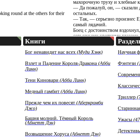
махорочную труху и хлебные 
— Да пожалуй, он, — сказали 
king round at the others for their
остальных.
— Так, — серьезно произнес Ер
самый лядачий.
Боец с достоинством вздохнул,
серьезными кроткими глазами 
ied sigh and looked meekly up at
Книги
Разде
вопрошавший интересуется всем
nko was asking questions purely
так, для истории либо для поп
ything.
Бог ненавидит нас всех
(Муди Хэнк)
Научная 
вмешиваться в разговор.
Еременко спросил:
Взлет и Падение Короля-Дракона
(Абби
Фэнтези
(
ker?'
— А кто же из вас лучше всех 
Линн)
И все показали на седого чело
Современ
, thinning hair.
предохраняли его голову от заг
Тени Киновари
(Абби Линн)
землю от солнечных лучей чахл
Классичес
eally does put his heart into it.'
— Трошников, вот он, — сказал
Медный гамбит
(Абби Линн)
n't help it,' said some of the
— Привык работать, ничего с 
Триллер
(
ey were apologizing on his behalf.
подтвердили остальные, как б
Прежде чем их повесят
(Аберкромби
-pocket and took out a gold watch
Еременко полез в карман брюк
Джо)
Старинная
 down with considerable
солнце золотые часы и, с труд
oshnikov. Troshnikov looked at
Трошникову.
Башня молний. Тёмный Король
Ужасы
(47
(Абнетт Дэн)
Тот, не поняв, глядел на Ереме
Детективы
ur reward.' Still looking at
— Бери, это тебе награда, — с
Возвышение Хоруса
(Абнетт Дэн)
 write out a certificate for him!'
Продолжая глядеть на Трошнико