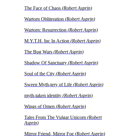
The Face of Chaos
(Robert Asprin)
Wartorn Obliteration
(Robert Asprin)
Wartorn: Resurrection
(Robert Asprin)
M.Y.T.H. Inc In Action
(Robert Asprin)
The Bug Wars
(Robert Asprin)
Shadow Of Sanctuary
(Robert Asprin)
Soul of the City
(Robert Asprin)
Sween Myth-tery of Life
(Robert Asprin)
myth-taken identity
(Robert Asprin)
Wings of Omen
(Robert Asprin)
Tales From The Vulgar Unicorn
(Robert
Asprin)
Mirror Friend, Mirror Foe
(Robert Asprin)