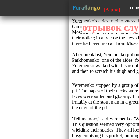
сер
[Alpha]
сай
Yeremenko's aides tried to guess 
отрывок сл
Good news from Chuykov? A tele
изу
Moscow? A letter from home? But
their notice; in any case the ne
150
there had been no call from Mosc
тек
обр
After breakfast, Yeremenko put on
язы
Parkhomenko, one of the aides, fo
Yeremenko walked with his usual 
and then to scratch his thigh and 
Yeremenko stopped by a group of 
pit. The napes of their necks wer
faces were sullen and gloomy. The
irritably at the stout man in a gr
the edge of the pit.
'Tell me now,' said Yeremenko. 'W
This question seemed very opportu
wielding their spades. They all l
busy emptying his pocket, pourin