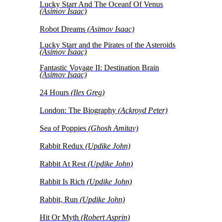
Lucky Starr And The Oceanf Of Venus
(Asimov Isaac)
Robot Dreams
(Asimov Isaac)
Lucky Starr and the Pirates of the Asteroids
(Asimov Isaac)
Fantastic Voyage II: Destination Brain
(Asimov Isaac)
24 Hours
(Iles Greg)
London: The Biography
(Ackroyd Peter)
Sea of Poppies
(Ghosh Amitav)
Rabbit Redux
(Updike John)
Rabbit At Rest
(Updike John)
Rabbit Is Rich
(Updike John)
Rabbit, Run
(Updike John)
Hit Or Myth
(Robert Asprin)