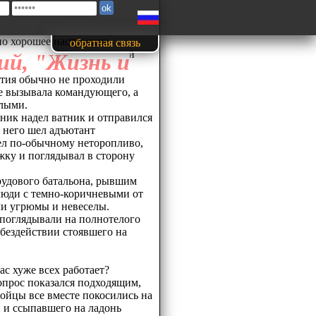
но хорошее настроение
обратная связь
от Чуйкова? Благоприятный
ий, "Жизнь и
ьмо из дому?
стия обычно не проходили
 вызывала командующего, а
елыми.
вник надел ватник и отправился
т него шел адъютант
л по-обычному неторопливо,
жку и поглядывал в сторону
рудового батальона, рывшим
люди с темно-коричневыми от
ли угрюмы и невеселы.
 поглядывали на полнотелого
 бездействии стоявшего на
ас хуже всех работает?
опрос показался подходящим,
Бойцы все вместе покосились на
 и ссыпавшего на ладонь