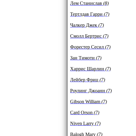
There he was – a solitary soldier 
Лем Станислав
(8)
the fire and thunder, standing on t
other soldiers. He knew now that 
Тертлдав Гарри
(7)
understanding and outside his po
highest understanding of the war h
Чалкер Джек
(7)
Смолл Бертрис
(7)
Форестер Сесил
(7)
Зан Тимоти
(7)
Харрис Шарлин
(7)
Лейбер Фриц
(7)
Роулинг Джоанн
(7)
Gibson William
(7)
Card Orson
(7)
Niven Larry
(7)
Balogh Mary
(7)