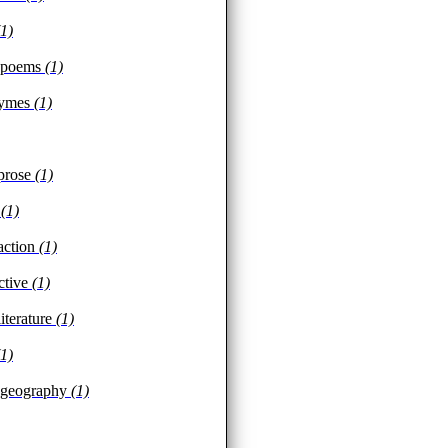
(1)
 poems
(1)
hymes
(1)
 prose
(1)
n
(1)
 action
(1)
ctive
(1)
iterature
(1)
(1)
 geography
(1)