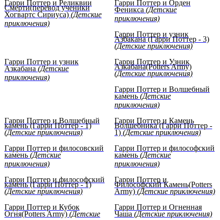
Гарри Поттер и Реликвии
Гарри Поттер и Орден
Смерти(перевод ученики
Феникса
(Детские
Хогвартс Сириуса)
(Детские
приключения)
приключения)
Гарри Поттер и узник
Азбакана (Гарри Поттер - 3)
(Детские приключения)
Гарри Поттер и узник
Гарри Поттер и Узник
Азкабана(Potters Army)
Азкабана
(Детские
(Детские приключения)
приключения)
Гарри Поттер и Волшебный
камень
(Детские
приключения)
Гарри Поттер и Волшебный
Гарри Поттер и Камень
камень (Гарри Поттер - 1)
Волшебника (Гарри Поттер -
(Детские приключения)
1)
(Детские приключения)
Гарри Поттер и филосовский
Гарри Поттер и философский
камень
(Детские
камень
(Детские
приключения)
приключения)
Гарри Поттер и философский
Гарри Поттер и
камень (Гарри Поттер - 1)
Философский Камень(Potters
(Детские приключения)
Army)
(Детские приключения)
Гарри Поттер и Кубок
Гарри Поттер и Огненная
Огня(Potters Army)
(Детские
Чаша
(Детские приключения)