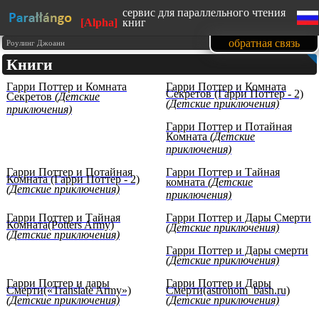
сервис для параллельного чтения
[Alpha]
книг
сайт адаптирован под мобильные
обратная связь
Роулинг Джоанн
устройства
Книги
изучайте английский язык, читая
любимые книги
Гарри Поттер и Комната
Гарри Поттер и Комната
1500 книг в нашей базе на данный
Секретов (Гарри Поттер - 2)
Секретов
(Детские
момент
(Детские приключения)
приключения)
тексты произведений
представлены с образовательной
Гарри Поттер и Потайная
целью (изучение иностранных
Комната
(Детские
языков)
приключения)
Гарри Поттер и Потайная
Гарри Поттер и Тайная
Комната (Гарри Поттер - 2)
комната
(Детские
(Детские приключения)
приключения)
Гарри Поттер и Тайная
Гарри Поттер и Дары Cмерти
Комната(Potters Army)
(Детские приключения)
(Детские приключения)
Гарри Поттер и Дары смерти
(Детские приключения)
Гарри Поттер и дары
Гарри Поттер и Дары
Смерти(«Translate Army»)
Смерти(astronom_bash.ru)
(Детские приключения)
(Детские приключения)