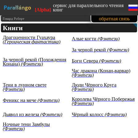
сервис для параллельного чтения
[Alpha]
книг
сайт адаптирован под мобильные
обратная связь
Говард Роберт
устройства
Книги
изучайте английский язык, читая
любимые книги
Драгоценности Гуахаура
1500 книг в нашей базе на данный
Алые когти
(Фэнтези)
(Героическая фантастика)
момент
тексты произведений
За черной рекой
(Фэнтези)
представлены с образовательной
целью (изучение иностранных
За черной рекой (Похождения
Боги Севера
(Фэнтези)
языков)
Конана)
(Фэнтези)
Час дракона (Конан-варвар)
(Фэнтези)
Тени в лунном свете
Люди Чёрного Круга
(Фэнтези)
(Фэнтези)
Королева Чёрного Побережья
Феникс на мече
(Фэнтези)
(Фэнтези)
Дьявол из железа
(Фэнтези)
Чёрный колосс
(Фэнтези)
Ночные тени Замбулы
(Фэнтези)