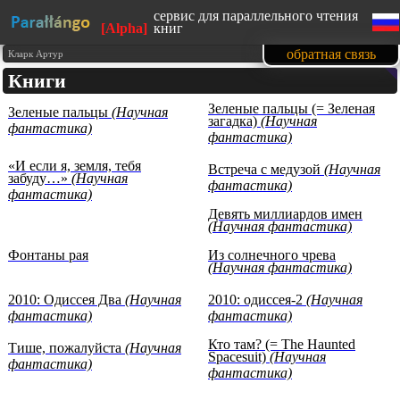
сервис для параллельного чтения
[Alpha]
книг
сайт адаптирован под мобильные
обратная связь
Кларк Артур
устройства
Книги
изучайте английский язык, читая
любимые книги
Зеленые пальцы (= Зеленая
Зеленые пальцы
(Научная
1500 книг в нашей базе на данный
загадка)
(Научная
момент
фантастика)
фантастика)
тексты произведений
представлены с образовательной
«И если я, земля, тебя
целью (изучение иностранных
Встреча с медузой
(Научная
забуду…»
(Научная
языков)
фантастика)
фантастика)
Девять миллиардов имен
(Научная фантастика)
Фонтаны рая
Из солнечного чрева
(Научная фантастика)
2010: Одиссея Два
(Научная
2010: одиссея-2
(Научная
фантастика)
фантастика)
Кто там? (= The Haunted
Тише, пожалуйста
(Научная
Spacesuit)
(Научная
фантастика)
фантастика)