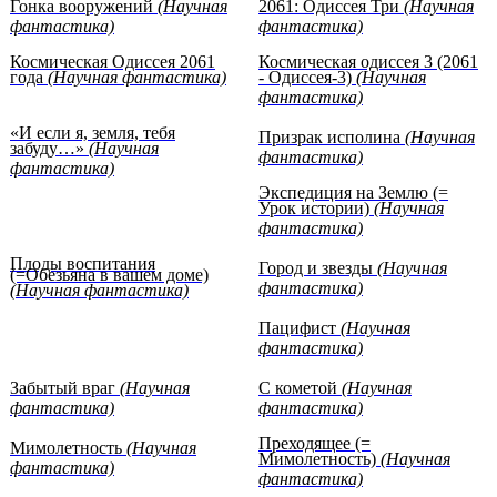
Гонка вооружений
(Научная
2061: Одиссея Три
(Научная
фантастика)
фантастика)
Космическая Одиссея 2061
Космическая одиссея 3 (2061
года
(Научная фантастика)
- Одиссея-3)
(Научная
фантастика)
«И если я, земля, тебя
Призрак исполина
(Научная
забуду…»
(Научная
фантастика)
фантастика)
Экспедиция на Землю (=
Урок истории)
(Научная
фантастика)
Плоды воспитания
Город и звезды
(Научная
(=Обезьяна в вашем доме)
фантастика)
(Научная фантастика)
Пацифист
(Научная
фантастика)
Забытый враг
(Научная
С кометой
(Научная
фантастика)
фантастика)
Преходящее (=
Мимолетность
(Научная
Мимолетность)
(Научная
фантастика)
фантастика)