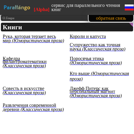
сервис для параллельного чтения
[Alpha]
книг
сайт адаптирован под мобильные
обратная связь
О.Генри
устройства
Книги
изучайте английский язык, читая
любимые книги
Рука, которая терзает весь
Короли и капуста
1500 книг в нашей базе на данный
мир
(Юмористическая проза)
момент
Супружество как точная
тексты произведений
наука
(Классическая проза)
представлены с образовательной
целью (изучение иностранных
Кафедра
Поросячья этика
языков)
филантроматематики
(Юмористическая проза)
(Классическая проза)
Кто выше
(Юмористическая
проза)
Совесть в искусстве
Джефф Питерс как
персональный магнит
(Классическая проза)
(Юмористическая проза)
Развлечения современной
деревни
(Классическая проза)