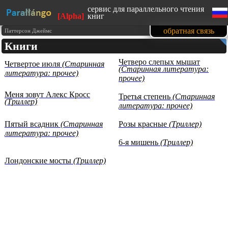
сервис для параллельного чтения
[Alpha]
книг
сайт адаптирован под мобильные
обратная связь
Паттерсон Джеймс
устройства
Книги
изучайте английский язык, читая
любимые книги
Четверо слепых мышат
Четвертое июля
(Старинная
1500 книг в нашей базе на данный
(Старинная литература:
момент
литература: прочее)
прочее)
тексты произведений
представлены с образовательной
Меня зовут Алекс Кросс
целью (изучение иностранных
Третья степень
(Старинная
(Триллер)
языков)
литература: прочее)
Пятый всадник
(Старинная
Розы красные
(Триллер)
литература: прочее)
6-я мишень
(Триллер)
Лондонские мосты
(Триллер)