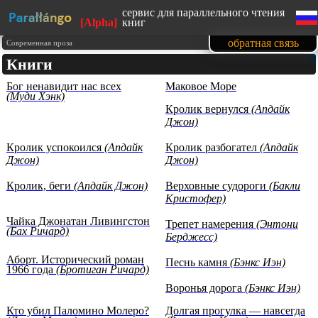
сервис для параллельного чтения
[Alpha]
книг
сайт адаптирован под мобильные
обратная связь
Современная проза
устройства
Книги
изучайте английский язык, читая
любимые книги
Бог ненавидит нас всех
Маковое Море
1500 книг в нашей базе на данный
(Муди Хэнк)
момент
Кролик вернулся
(Апдайк
тексты произведений
представлены с образовательной
Джон)
целью (изучение иностранных
языков)
Кролик успокоился
(Апдайк
Кролик разбогател
(Апдайк
Джон)
Джон)
Кролик, беги
(Апдайк Джон)
Верховные судороги
(Бакли
Кристофер)
Чайка Джонатан Ливингстон
Трепет намерения
(Энтони
(Бах Ричард)
Берджесс)
Аборт. Исторический роман
Песнь камня
(Бэнкс Иэн)
1966 года
(Бротиган Ричард)
Воронья дорога
(Бэнкс Иэн)
Кто убил Паломино Молеро?
Долгая прогулка — навсегда