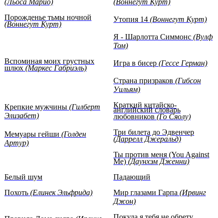
(Льоса Марио)
(Воннегут Курт)
Порожденье тьмы ночной
Утопия 14
(Воннегут Курт)
(Воннегут Курт)
Я - Шарлотта Симмонс
(Вулф
Том)
Вспоминая моих грустных
Игра в бисер
(Гессе Герман)
шлюх
(Маркес Габриэль)
Страна призраков
(Гибсон
Уильям)
Краткий китайско-
Крепкие мужчины
(Гилберт
английский словарь
Элизабет)
любовников
(Го Сяолу)
Три билета до Эдвенчер
Мемуары гейши
(Голден
(Даррелл Джеральд)
Артур)
Ты против меня (You Against
Me)
(Даунхэм Дженни)
Белый шум
Падающий
Похоть
(Елинек Эльфрида)
Мир глазами Гарпа
(Ирвинг
Джон)
Покуда я тебя не обрету