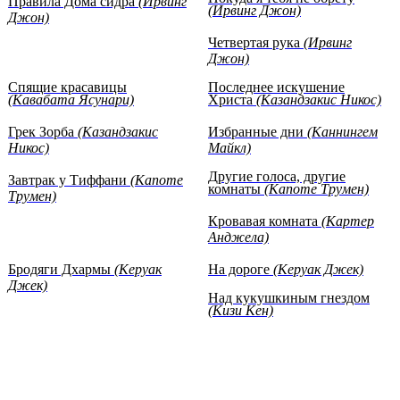
Правила Дома сидра
(Ирвинг
(Ирвинг Джон)
Джон)
Четвертая рука
(Ирвинг
Джон)
Спящие красавицы
Последнее искушение
(Кавабата Ясунари)
Христа
(Казандзакис Никос)
Грек Зорба
(Казандзакис
Избранные дни
(Каннингем
Никос)
Майкл)
Другие голоса, другие
Завтрак у Тиффани
(Капоте
комнаты
(Капоте Трумен)
Трумен)
Кровавая комната
(Картер
Анджела)
Бродяги Дхармы
(Керуак
На дороге
(Керуак Джек)
Джек)
Над кукушкиным гнездом
(Кизи Кен)
The Chocolate War
(Cormier
Hey Nostradamus!
(Coupland
Robert)
Douglas)
Miss Wyoming
(Coupland
Girlfriend in a Coma
(Coupland