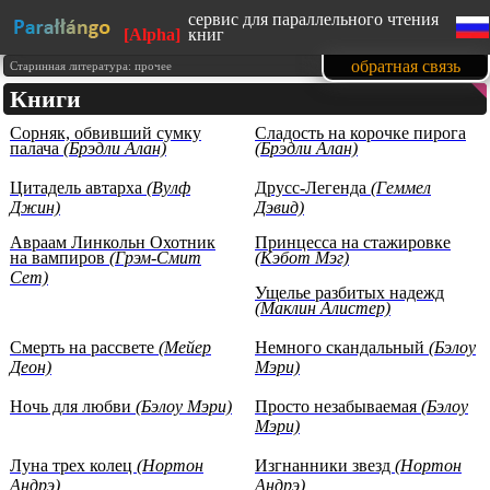
сервис для параллельного чтения
[Alpha]
книг
сайт адаптирован под мобильные
обратная связь
Старинная литература: прочее
устройства
Книги
изучайте английский язык, читая
любимые книги
Сорняк, обвивший сумку
Сладость на корочке пирога
1500 книг в нашей базе на данный
палача
(Брэдли Алан)
(Брэдли Алан)
момент
тексты произведений
Цитадель автарха
(Вулф
представлены с образовательной
Друсс-Легенда
(Геммел
целью (изучение иностранных
Джин)
Дэвид)
языков)
Авраам Линкольн Охотник
Принцесса на стажировке
на вампиров
(Грэм-Смит
(Кэбот Мэг)
Сет)
Ущелье разбитых надежд
(Маклин Алистер)
Смерть на рассвете
(Мейер
Немного скандальный
(Бэлоу
Деон)
Мэри)
Ночь для любви
(Бэлоу Мэри)
Просто незабываемая
(Бэлоу
Мэри)
Луна трех колец
(Нортон
Изгнанники звезд
(Нортон
Андрэ)
Андрэ)