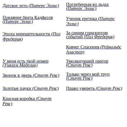
Погребенная во льдах
Датское лето
(Питерс Эллис)
(Питерс Эллис)
Покаяние брата Кадфаэля
Ученик еретика
(Питерс
(Питерс Эллис)
Эллис)
За синим горизонтом
Эпоха нерешительности
(Пол
событий
(Пол Фредерик)
Фредерик)
Ковчег Спасения
(Рейнольдс
Аластер)
У меня есть твой номер
Умолкнувший оратор
(Уикхем Маделин)
(Стаут Рекс)
Только через мой труп
Звонок в дверь
(Стаут Рекс)
(Стаут Рекс)
Золотые пауки
(Стаут Рекс)
Право умереть
(Стаут Рекс)
Красная коробка
(Стаут
Рекс)
The Mother Hunt (Rex Stout
Death of a Dude
(Stout Rex)
Library)
(Stout Rex)
Plot It Yourself
(Stout Rex)