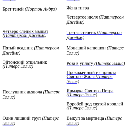
Жена тигра
Брат теней
(Нортон Андрэ)
Четвертое июля
(Паттерсон
Джеймс)
Четверо слепых мышат
Третья степень
(Паттерсон
(Паттерсон Джеймс)
Джеймс)
Пятый всадник
(Паттерсон
Монаший капюшон
(Питерс
Джеймс)
Эллис)
Эйтонский отшельник
Роза в уплату
(Питерс Эллис)
(Питерс Эллис)
Прокаженный из приюта
Святого Жиля
(Питерс
Эллис)
Ярмарка Святого Петра
Послушник дьявола
(Питерс
(Питерс Эллис)
Эллис)
Воробей под святой кровлей
(Питерс Эллис)
Один лишний труп
(Питерс
Выкуп за мертвеца
(Питерс
Эллис)
Эллис)