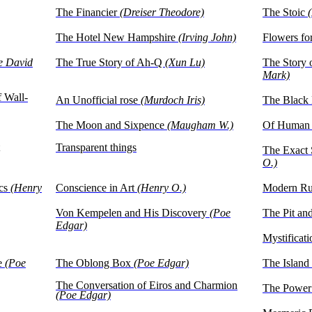
The Financier
(Dreiser Theodore)
The Stoic
The Hotel New Hampshire
(Irving John)
Flowers fo
e David
The True Story of Ah-Q
(Xun Lu)
The Story 
Mark)
f Wall-
An Unofficial rose
(Murdoch Iris)
The Black
The Moon and Sixpence
(Maugham W.)
Of Human
Transparent things
The Exact 
O.)
ics
(Henry
Conscience in Art
(Henry O.)
Modern Ru
Von Kempelen and His Discovery
(Poe
The Pit an
Edgar)
Mystificat
e
(Poe
The Oblong Box
(Poe Edgar)
The Island
The Conversation of Eiros and Charmion
The Power
(Poe Edgar)