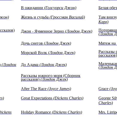
В ожидании
(Голсуорси Джон)
Белая обе
Джон)
Жизнь и судьба
(Гроссман Василий)
Там внизу
Карл)
ссказов)
Потерявши
Джон - Ячменное Зерно
(Лондон Джек)
(Лондон 
Дочь снегов
(Лондон Джек)
Мятеж на
Рассказы 
Морской Волк
(Лондон Джек)
рассказов
Маленькая
)
(Лондон
До Адама
(Лондон Джек)
(Лондон 
Рассказы южного моря (Сборник
рассказов)
(Лондон Джек)
After The Race
(Joyce James)
Grace
(Joy
es)
Great Expectations
(Dickens Charles)
George Sil
Charles)
Dickens
Holiday Romance
(Dickens Charles)
Mrs. Lirri