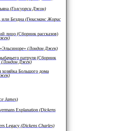
зьяна
(Голсуорси Джон)
, или Бездна
(Гюисманс Жорис
й лицо (Сборник рассказов)
Джек)
 «Эльсиноре»
(Лондон Джек)
рыбачьего патруля (Сборник
)
(Лондон Джек)
 хозяйка Большого дома
Джек)
ce James)
vermans Explanation
(Dickens
pers Legacy
(Dickens Charles)