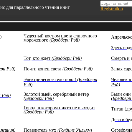
вис для параллельного чтения книг
Registration
т адаптирован под мобильные устройства
чайте английский язык, читая любимые книги
Чудесный костюм цвета сливочного
)
Апрельско
0 книг в нашей базе на данный момент
мороженого
(Брэдбери Рэй)
сты произведений представлены с
Здесь вод
азовательной целью (изучение иностранных
ков)
Тот, кто ждет
(Брэдбери Рэй)
Смерть и 
ери Рэй)
Почти конец света
(Брэдбери Рэй)
Запах сар
Электрическое тело пою !
(Брэдбери
Человек в
Рэй)
Рэй)
Золотой змей, серебряный ветер
Были они 
 Рэй)
(Брэдбери Рэй)
(Брэдбери
Город, в котором никто не выходит
Титан (др
(Брэдбери Рэй)
Дева в бе
джиния)
Повелитель мух
(Голдинг Уильям)
Серебрян