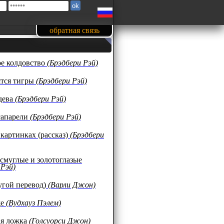
обратная связь
е колдовство
(Брэдбери Рэй)
ятся тигры
(Брэдбери Рэй)
дева
(Брэдбери Рэй)
сапарели
(Брэдбери Рэй)
 картинках (рассказ)
(Брэдбери
смуглые и золотоглазые
 Рэй)
угой перевод)
(Варли Джон)
де
(Вудхауз Пэлем)
ая ложка
(Голсуорси Джон)