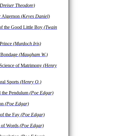
(Dreiser Theodore)
r Algernon
(Keyes Daniel)
of the Good Little Boy
(Twain
 Prince
(Murdoch Iris)
 Bondage
(Maugham W.)
Science of Matrimony
(Henry
ral Sports
(Henry O.)
d the Pendulum
(Poe Edgar)
ion
(Poe Edgar)
 of the Fay
(Poe Edgar)
 of Words
(Poe Edgar)