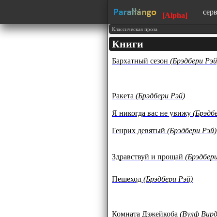
сер
[Alpha]
сай
Классическая проза
Книги
изу
Бархатный сезон
(Брэдбери Рэй
150
тек
обр
язы
Ракета
(Брэдбери Рэй)
Я никогда вас не увижу
(Брэдб
Генрих девятый
(Брэдбери Рэй)
Здравствуй и прощай
(Брэдбери
Пешеход
(Брэдбери Рэй)
Комната Дэжейкоба
(Вулф Вир