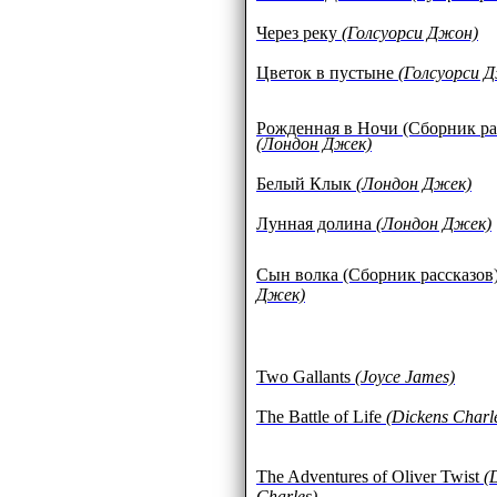
Через реку
(Голсуорси Джон)
Цветок в пустыне
(Голсуорси 
Рожденная в Ночи (Сборник ра
(Лондон Джек)
Белый Клык
(Лондон Джек)
Лунная долина
(Лондон Джек)
Сын волка (Сборник рассказов
Джек)
Two Gallants
(Joyce James)
The Battle of Life
(Dickens Charl
The Adventures of Oliver Twist
(
Charles)