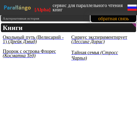
сервис для параллельного чтения
[Alpha]
книг
сайт адаптирован под мобильные
обратная связь
Альтернативная история
устройства
Книги
изучайте английский язык, читая
любимые книги
Окольный путь (Велисарий -
Сириус экспериментирует
1500 книг в нашей базе на данный
1)
(Дрейк Дэвид)
(Лессинг Дорис)
момент
тексты произведений
Пророк с острова Флорес
представлены с образовательной
Тайная семья
(Стросс
(Косматка Тед)
целью (изучение иностранных
Чарльз)
языков)