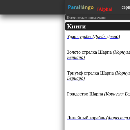
сер
[Alpha]
сай
Исторические приключения
Книги
изу
Удар судьбы
(Дрейк Дэвид)
150
тек
обр
Золото стрелка Шарпа
(Корнуэ
язы
Бернард)
Триумф стрелка Шарпа
(Корну
Бернард)
Рождество Шарпа
(Корнуэлл Бе
Линейный корабль
(Форестер 