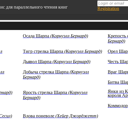
вис для параллельного чтения книг
Registration
т адаптирован под мобильные устройства
чайте английский язык, читая любимые книги
Осада Шарпа
(Корнуэлл Бернард)
Крепость
0 книг в нашей базе на данный момент
Бернард)
сты произведений представлены с
азовательной целью (изучение иностранных
лл
Тигр стрелка Шарпа
(Корнуэлл Бернард)
Орел Ша
ков)
Дьявол Шарпа
(Корнуэлл Бернард)
Честь Ша
элл
Добыча стрелка Шарпа
(Корнуэлл
Враг Шар
Бернард)
Битва Ша
Янки из К
рнард)
Ярость стрелка Шарпа
(Корнуэлл
короля А
Бернард)
Коммодо
Сесил)
Вдова поневоле
(Хейер Джорджетт)