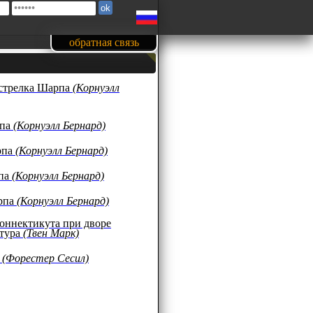
обратная связь
 стрелка Шарпа
(Корнуэлл
рпа
(Корнуэлл Бернард)
рпа
(Корнуэлл Бернард)
па
(Корнуэлл Бернард)
рпа
(Корнуэлл Бернард)
оннектикута при дворе
ртура
(Твен Марк)
р
(Форестер Сесил)