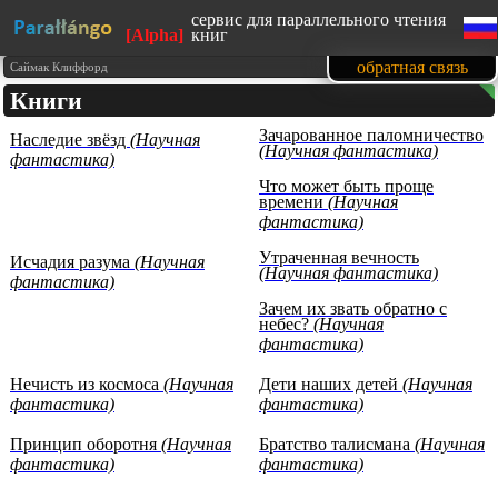
сервис для параллельного чтения
[Alpha]
книг
сайт адаптирован под мобильные
обратная связь
Саймак Клиффорд
устройства
Книги
изучайте английский язык, читая
любимые книги
Зачарованное паломничество
Наследие звёзд
(Научная
1500 книг в нашей базе на данный
(Научная фантастика)
момент
фантастика)
тексты произведений
Что может быть проще
представлены с образовательной
времени
(Научная
целью (изучение иностранных
языков)
фантастика)
Утраченная вечность
Исчадия разума
(Научная
(Научная фантастика)
фантастика)
Зачем их звать обратно с
небес?
(Научная
фантастика)
Нечисть из космоса
(Научная
Дети наших детей
(Научная
фантастика)
фантастика)
Принцип оборотня
(Научная
Братство талисмана
(Научная
фантастика)
фантастика)